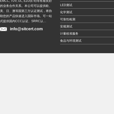
EMCC, TUV, UL, EZU(E-8)等有着良好
LED测试
的业务合作关系。本公司可以提供欧、
美、日、澳等国第三方认证测试，将协
化学测试
助您的产品快速进入国际市场。可一站
可靠性检测
式提供国内CCC认证、SRRC认…
安规测试
info@sitcert.com
计量校准服务
食品与环境测试