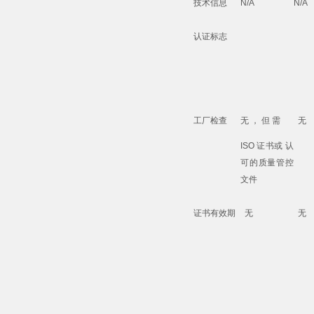
技术信息
N/A
N/A
认证标志
工厂检查
无 ， 但 需
无
ISO 证书或 认
可的质量管控
文件
证书有效期
无
无