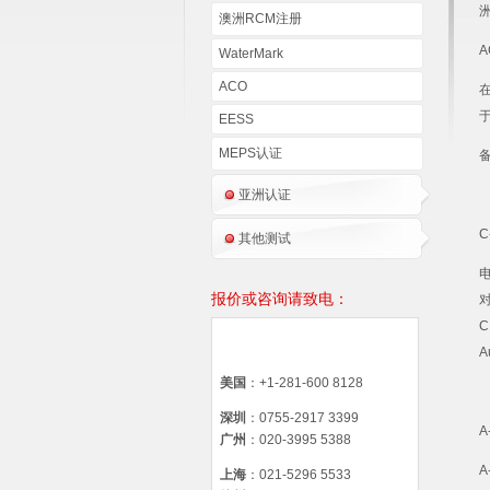
洲
澳洲RCM注册
A
WaterMark
ACO
在
EESS
MEPS认证
备
亚洲认证
C
其他测试
报价或咨询请致电：
对
C
A
美国
：+1-281-600 8128
深圳
：0755-2917 3399
A
广州
：020-3995 5388
A
上海
：021-5296 5533