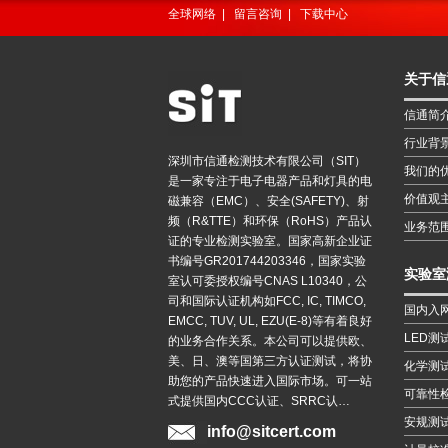
全球网络
|
留言咨询
|
下载中心
关于信
信通简
行业背
深圳市信通检测技术有限公司（SIT）
我们的
是一家专注于电子电器产品和灯具的电
价值观
磁兼容（EMC）、安全(SAFETY)、射
频（R&TTE）和环保（RoHS）产品认
业务范
证的专业检测实验室。国家高新企业证
书编号GR201744203346，国家实验
实验室
室认可委授权编号CNAS L10340，公
司和国际认证机构如FCC, IC, TIMCO,
国内入
EMCC, TUV, UL, EZU(E-8)等有着良好
LED测
的业务合作关系。本公司可以提供欧、
美、日、澳等国第三方认证测试，将协
化学测
助您的产品快速进入国际市场。可一站
可靠性
式提供国内CCC认证、SRRC认…
安规测
info@sitcert.com