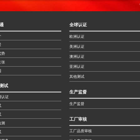
通
全球认证
介
欧洲认证
景
美洲认证
优势
澳洲认证
主张
亚洲认证
围
其他测试
测试
生产监督
网认证
生产监督
试
试
工厂审核
检测
工厂品质审核
试