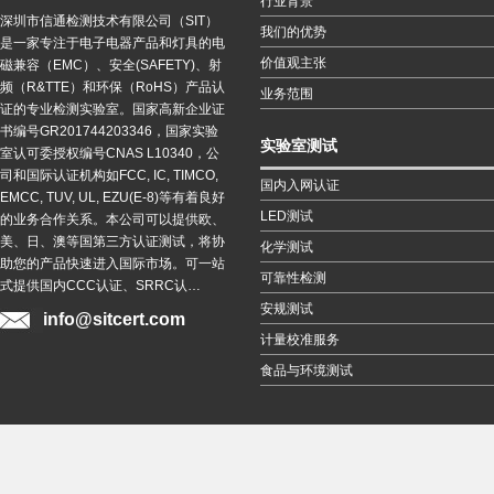
行业背景
深圳市信通检测技术有限公司（SIT）
我们的优势
是一家专注于电子电器产品和灯具的电
价值观主张
磁兼容（EMC）、安全(SAFETY)、射
频（R&TTE）和环保（RoHS）产品认
业务范围
证的专业检测实验室。国家高新企业证
书编号GR201744203346，国家实验
实验室测试
室认可委授权编号CNAS L10340，公
司和国际认证机构如FCC, IC, TIMCO,
国内入网认证
EMCC, TUV, UL, EZU(E-8)等有着良好
LED测试
的业务合作关系。本公司可以提供欧、
美、日、澳等国第三方认证测试，将协
化学测试
助您的产品快速进入国际市场。可一站
可靠性检测
式提供国内CCC认证、SRRC认…
安规测试
info@sitcert.com
计量校准服务
食品与环境测试